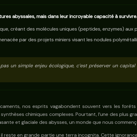
ures abyssales, mais dans leur incroyable capacité à survivre
ique, créant des molécules uniques (peptides, enzymes) aux p
i menacée par des projets miniers visant les nodules polymét
 pas un simple enjeu écologique, c’est préserver un capital
ments, nos esprits vagabondent souvent vers les forêts tr
 synthèses chimiques complexes. Pourtant, l’une des plus gra
crasante et glaciale des abysses, un monde que nous commenço
il reste en grande partie une terra incognita. Cette ignoranc