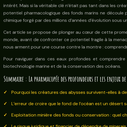
intérêt. Mais si la véritable clé n’était pas tant dans les c
potentiel pharmacologique des fonds marins ne découle pas
chimique forgé par des millions d’années d’évolution sous u
Cet article se propose de plonger au cœur de cette prome
monde, avant de confronter ce potentiel fragile à la menac
nous arment pour une course contre la montre : comprendre 
Pour naviguer dans ces eaux profondes et comprendre les 
biotechnologie marine et de la conservation des océans.
Sommaire : La pharmacopée des profondeurs et les enjeux de
Pourquoi les créatures des abysses survivent-elles à d
L’erreur de croire que le fond de l’océan est un désert s
Exploitation minière des fonds ou conservation : quel c
Le risque juridique et financier de dépendre de minerais 