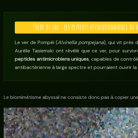
ÉTUDE DE CAS : LES PEPTIDES RÉVOLUTIONNAIRES DU 
Le ver de Pompéi (
Alvinella pompejana
), qui vit prè
Aurélie Tasiemski ont révélé que ce ver, pour survi
peptides antimicrobiens uniques
, capables de contrôle
antibactérienne à large spectre et pourraient ouvrir l
Le biomimétisme abyssal ne consiste donc pas à copier une