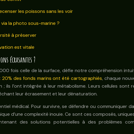
censer les poissons sans les voir
 via la photo sous-marine ?
ersité à préserver
ation est vitale
ions écrasantes ?
000 fois celle de la surface, défie notre compréhension intuit
 20% des fonds marins ont été cartographiés
, chaque nouve
; ils l’ont intégrée à leur métabolisme. Leurs cellules sont 
êchant leur écrasement et leur dénaturation.
ntiel médical. Pour survivre, se défendre ou communiquer dan
que d’une complexité inouïe. Ce sont ces composés, uniques et
ntenant des solutions potentielles à des problèmes comm