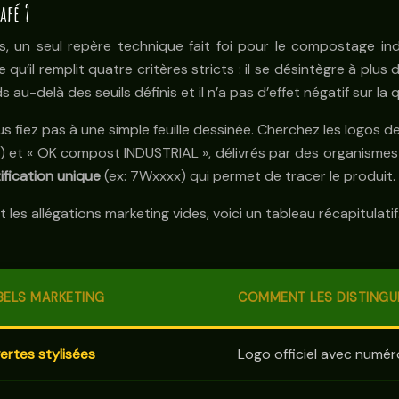
afé ?
, un seul repère technique fait foi pour le compostage indu
qu’il remplit quatre critères stricts : il se désintègre à plu
au-delà des seuils définis et il n’a pas d’effet négatif sur la 
s fiez pas à une simple feuille dessinée. Cherchez les logos de
ale) et « OK compost INDUSTRIAL », délivrés par des organis
fication unique
(ex: 7Wxxxx) qui permet de tracer le produit.
et les allégations marketing vides, voici un tableau récapitulatif
BELS MARKETING
COMMENT LES DISTINGU
vertes stylisées
Logo officiel avec numér