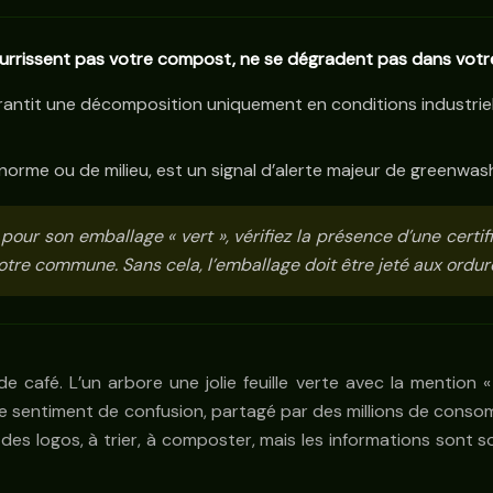
rrissent pas votre compost, ne se dégradent pas dans votre j
rantit une décomposition uniquement en conditions industrie
norme ou de milieu, est un signal d’alerte majeur de greenwash
pour son emballage « vert », vérifiez la présence d’une certif
 votre commune. Sans cela, l’emballage doit être jeté aux ord
 café. L’un arbore une jolie feuille verte avec la mention «
. Ce sentiment de confusion, partagé par des millions de cons
er des logos, à trier, à composter, mais les informations son