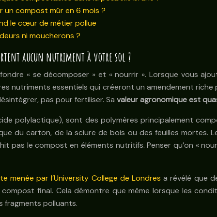
r un compost mûr en 6 mois ?
nd le cœur de métier pollue
deurs ni moucherons ?
ortent aucun nutriment à votre sol ?
ondre « se décomposer » et « nourrir ». Lorsque vous ajou
es nutriments essentiels qui créeront un amendement riche p
sintégrer, pas pour fertiliser. Sa
valeur agronomique est quas
cide polylactique), sont des polymères principalement com
 que du carton, de la sciure de bois ou des feuilles mortes.
ichit pas le compost en éléments nutritifs. Penser qu’on « no
te menée par l’University College de Londres
a révélé que 
le compost final. Cela démontre que même lorsque les condit
s fragments polluants.