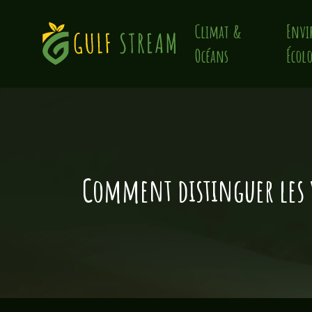
Climat &
Envi
Océans
Écolo
Comment distinguer les v